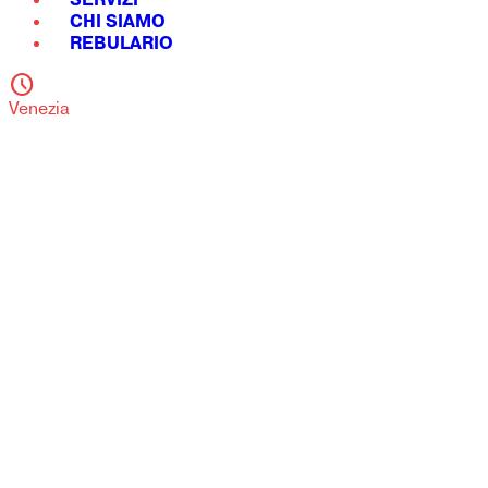
SERVIZI
CHI SIAMO
REBULARIO
schedule
Venezia