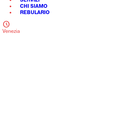
SERVIZI
CHI SIAMO
REBULARIO
schedule
Venezia